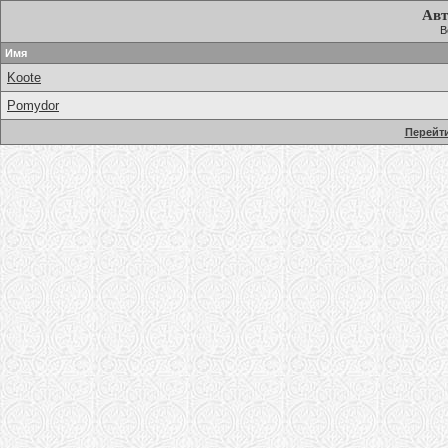
Авт
В
Имя
Koote
Pomydor
Перейти