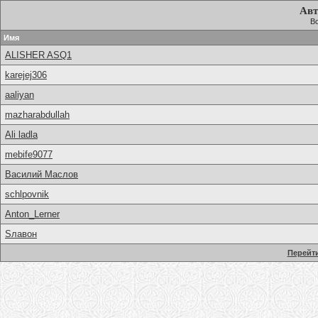
Авт
Вс
Имя
ALISHER ASQ1
karejej306
aaliyan
mazharabdullah
Ali ladla
mebife9077
Василий Маслов
schlpovnik
Anton_Lerner
Sлавон
Перейти