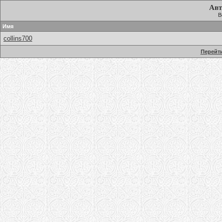
Авт
В
Имя
collins700
Перейти