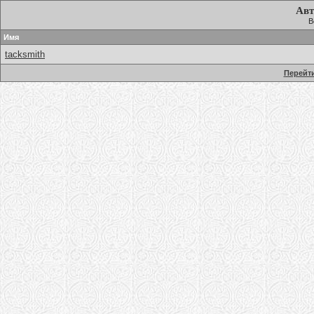
Авт
В
Имя
tacksmith
Перейти