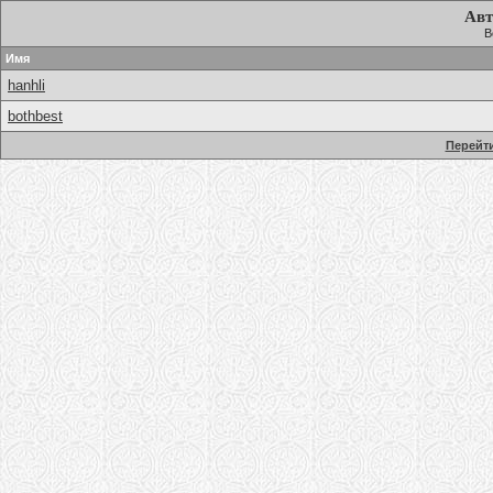
Авт
В
Имя
hanhli
bothbest
Перейти