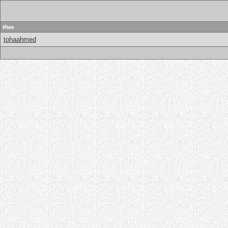
Имя
tohaahmed