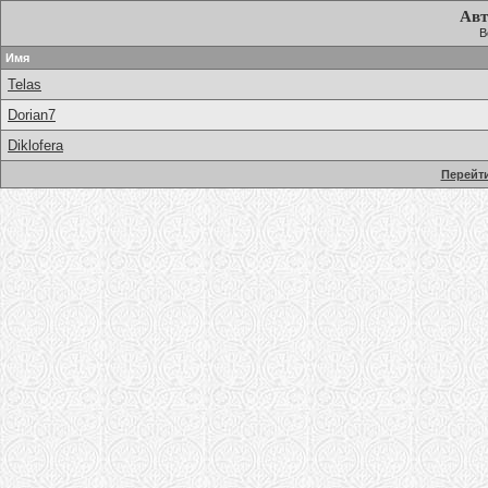
Авт
В
Имя
Telas
Dorian7
Diklofera
Перейти