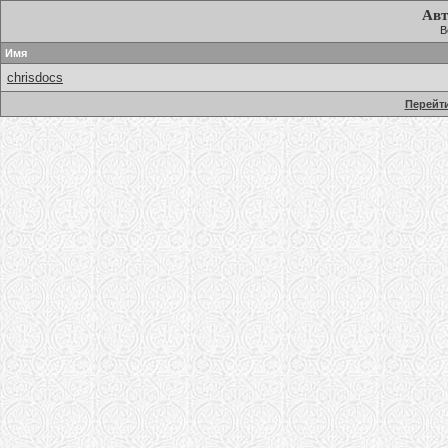
Авт
В
Имя
chrisdocs
Перейти