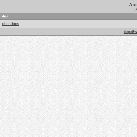
Авт
В
Имя
chrisdocs
Перейти