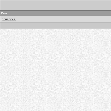
Имя
chrisdocs