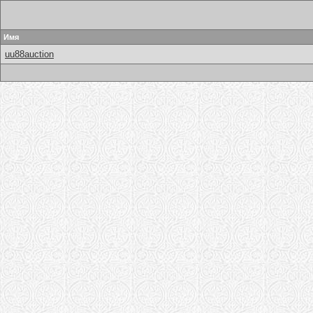
Имя
uu88auction