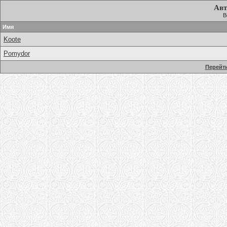
Авт
В
Имя
Koote
Pomydor
Перейти