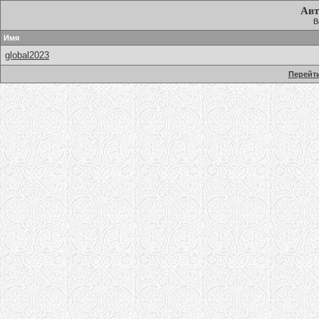
Авт
В
Имя
global2023
Перейти