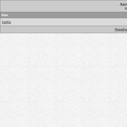
Авт
В
Имя
lupita
Перейти