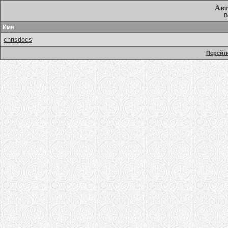
Авт
В
Имя
chrisdocs
Перейти