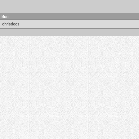
Имя
chrisdocs