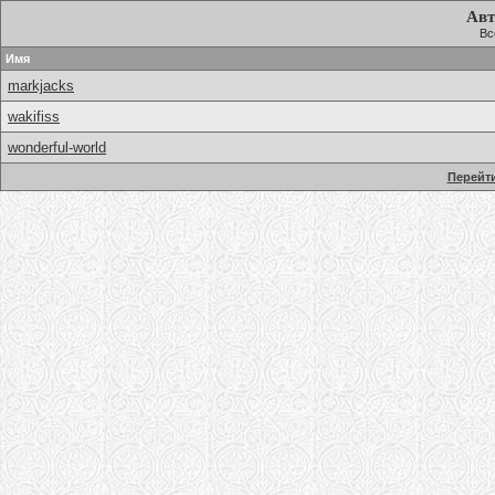
Авт
Вс
Имя
markjacks
wakifiss
wonderful-world
Перейти