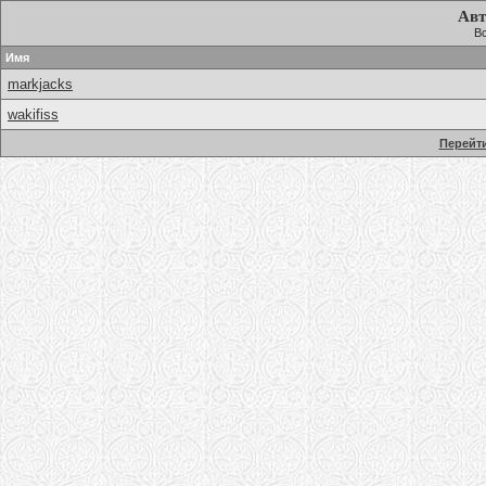
Авт
Вс
Имя
markjacks
wakifiss
Перейти