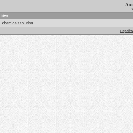
Авт
В
Имя
chemicalssolution
Перейти