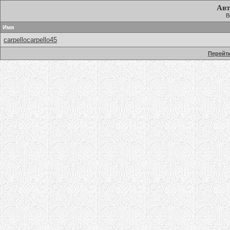
Авт
В
Имя
carpellocarpello45
Перейти