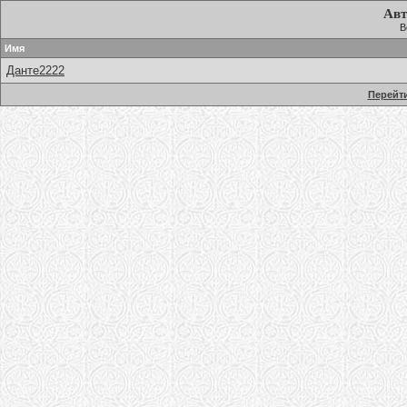
Авт
В
Имя
Данте2222
Перейти