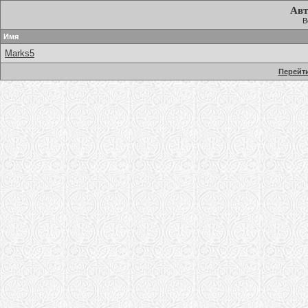
Авт
В
Имя
Marks5
Перейти