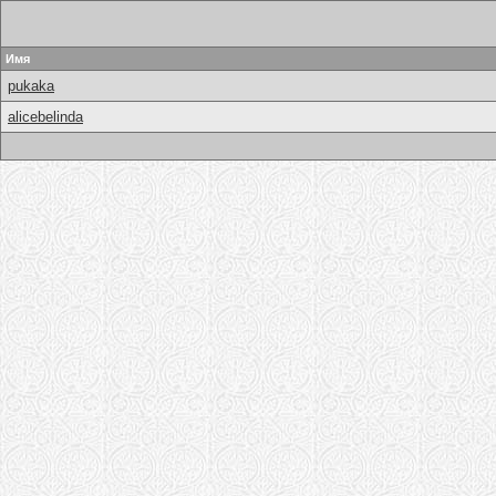
Имя
pukaka
alicebelinda