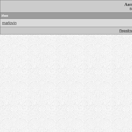
Авт
В
Имя
marlovin
Перейти