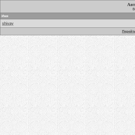
Авт
В
Имя
shivay
Перейти