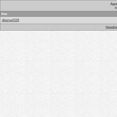
Авт
В
Имя
dilama4328
Перейти