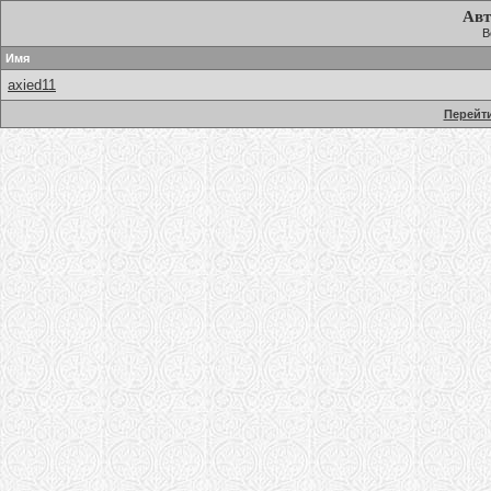
Авт
В
Имя
axied11
Перейти