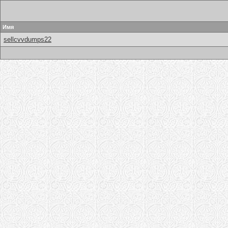
Имя
sellcvvdumps22