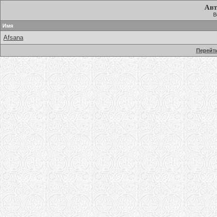
Авт
В
Имя
Afsana
Перейти