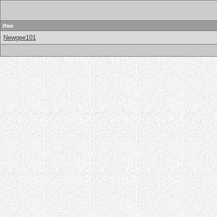
Имя
Newgee101