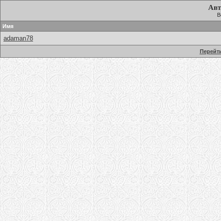
Авт
В
Имя
adaman78
Перейти