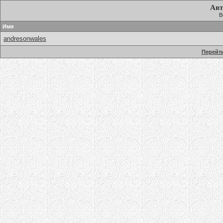
Авт
В
Имя
andresonwales
Перейти