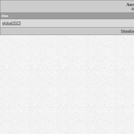
Авт
В
Имя
global2023
Перейти