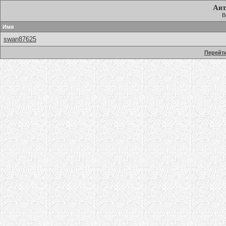
Авт
В
Имя
swan87625
Перейти