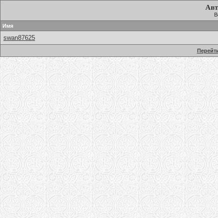
Авт
В
Имя
swan87625
Перейти