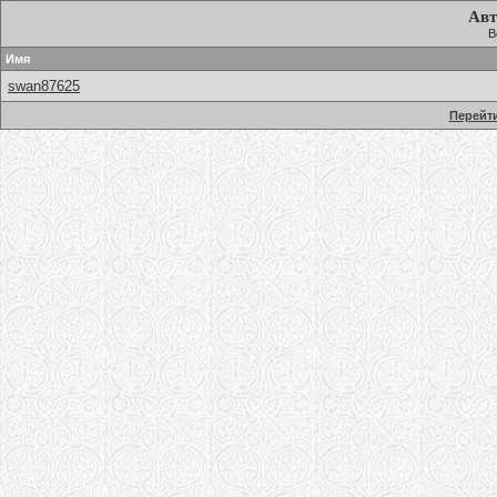
Авт
В
Имя
swan87625
Перейти