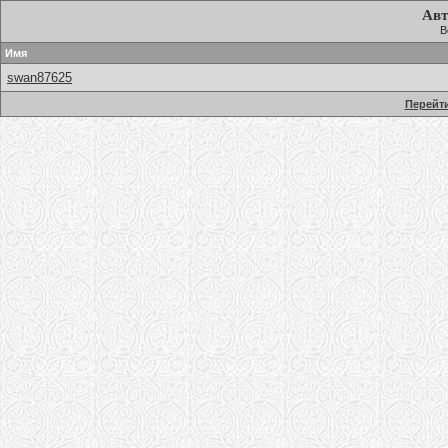
Авт
В
Имя
swan87625
Перейти