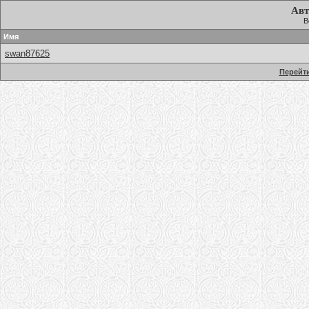
Авт
В
Имя
swan87625
Перейти