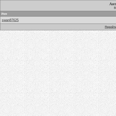
Авт
В
Имя
swan87625
Перейти