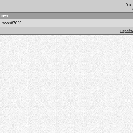
Авт
В
Имя
swan87625
Перейти