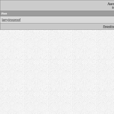
Авт
В
Имя
larryjinxproof
Перейти