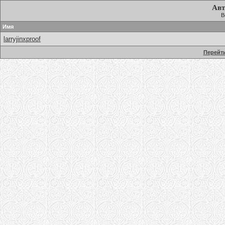
Авт
В
Имя
larryjinxproof
Перейти