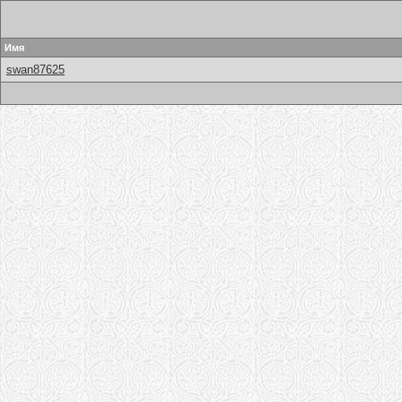
Имя
swan87625