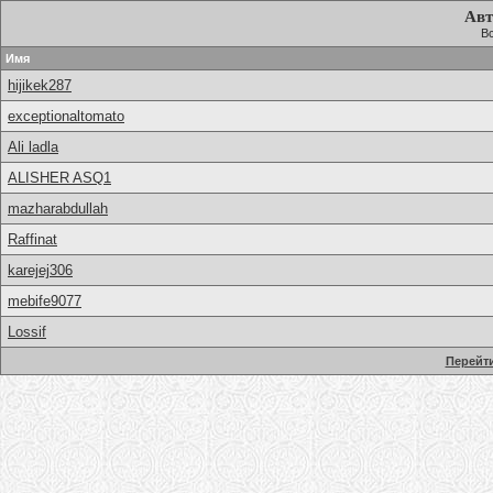
Авт
Вс
Имя
hijikek287
exceptionaltomato
Ali ladla
ALISHER ASQ1
mazharabdullah
Raffinat
karejej306
mebife9077
Lossif
Перейти