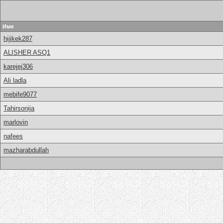
Имя
hijikek287
ALISHER ASQ1
karejej306
Ali ladla
mebife9077
Tahirsonija
marlovin
nafees
mazharabdullah