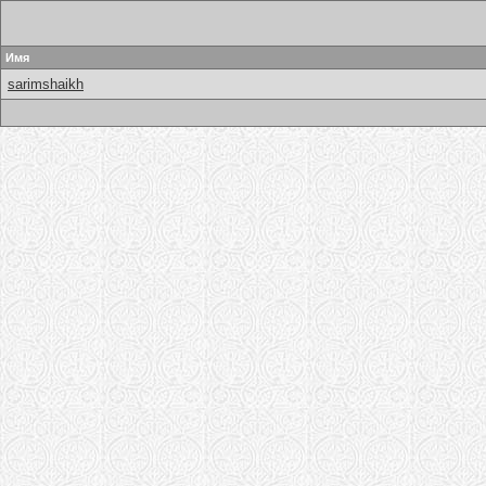
Имя
sarimshaikh