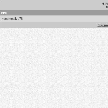
Авт
В
Имя
keepmealive78
Перейти