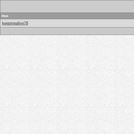
Имя
keepmealive78