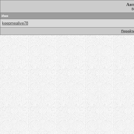
Авт
В
Имя
keepmealive78
Перейти