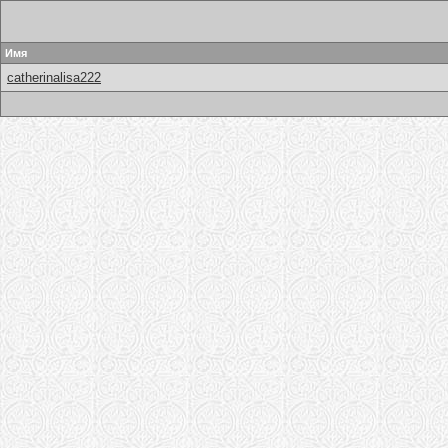
Имя
catherinalisa222